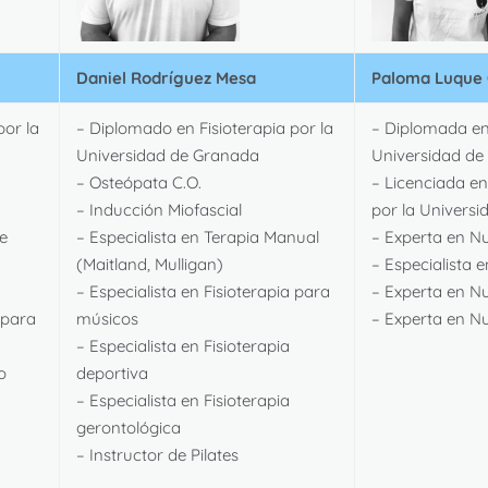
Daniel Rodríguez Mesa
Paloma Luque
por la
– Diplomado en Fisioterapia por la
– Diplomada en 
Universidad de Granada
Universidad de
– Osteópata C.O.
– Licenciada en
– Inducción Miofascial
por la Univers
e
– Especialista en Terapia Manual
– Experta en Nu
(Maitland, Mulligan)
– Especialista 
– Especialista en Fisioterapia para
– Experta en Nu
 para
músicos
– Experta en N
– Especialista en Fisioterapia
o
deportiva
– Especialista en Fisioterapia
gerontológica
– Instructor de Pilates