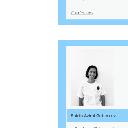
Currículum
Shirin Azimi Gutiérrez